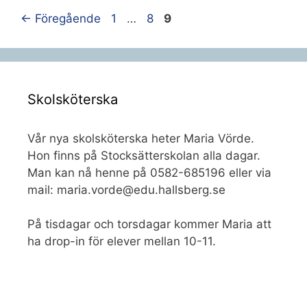
Sida
Sida
Sida
←
Föregående
1
…
8
9
Skolsköterska
Vår nya skolsköterska heter Maria Vörde.
Hon finns på Stocksätterskolan alla dagar.
Man kan nå henne på 0582-685196 eller via
mail: maria.vorde@edu.hallsberg.se
På tisdagar och torsdagar kommer Maria att
ha drop-in för elever mellan 10-11.