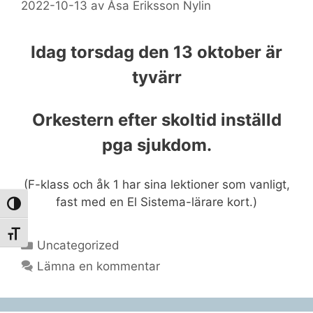
2022-10-13
av
Åsa Eriksson Nylin
Idag torsdag den 13 oktober är
tyvärr
Orkestern efter skoltid inställd
pga sjukdom.
(F-klass och åk 1 har sina lektioner som vanligt,
fast med en El Sistema-lärare kort.)
Slå på/av hög kontrast
Slå på/av textstorlek
Kategorier
Uncategorized
Lämna en kommentar