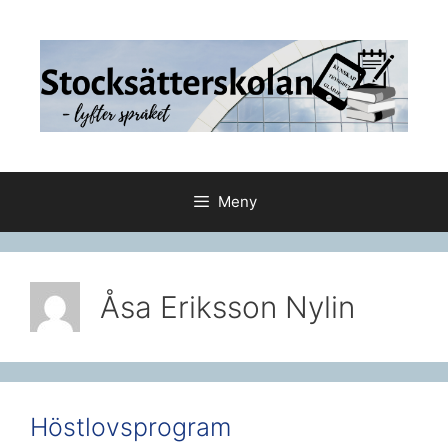
Hoppa
till
innehåll
Meny
Åsa Eriksson Nylin
Höstlovsprogram