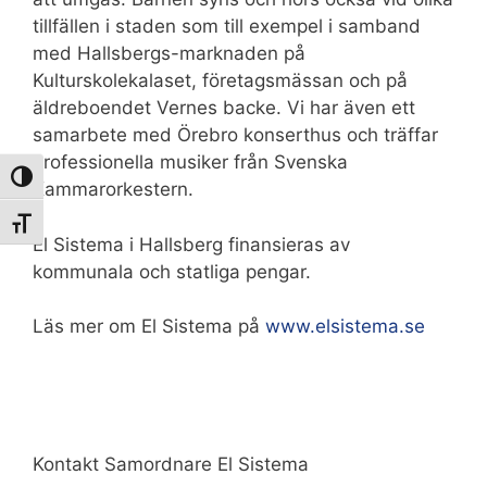
tillfällen i staden som till exempel i samband
med Hallsbergs-marknaden på
Kulturskolekalaset, företagsmässan och på
äldreboendet Vernes backe. Vi har även ett
samarbete med Örebro konserthus och träffar
professionella musiker från Svenska
Slå på/av hög kontrast
Kammarorkestern.
Slå på/av textstorlek
El Sistema i Hallsberg finansieras av
kommunala och statliga pengar.
Läs mer om El Sistema på
www.elsistema.se
Kontakt Samordnare El Sistema