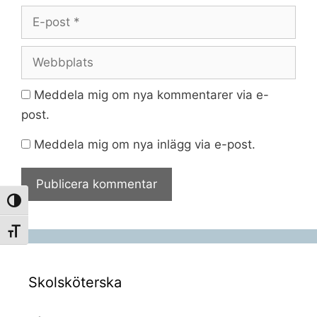
E-
post
Webbplats
Meddela mig om nya kommentarer via e-
post.
Meddela mig om nya inlägg via e-post.
Slå på/av hög kontrast
Slå på/av textstorlek
Skolsköterska