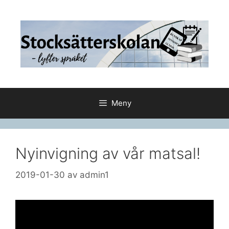
Hoppa
till
innehåll
Meny
Nyinvigning av vår matsal!
2019-01-30
av
admin1