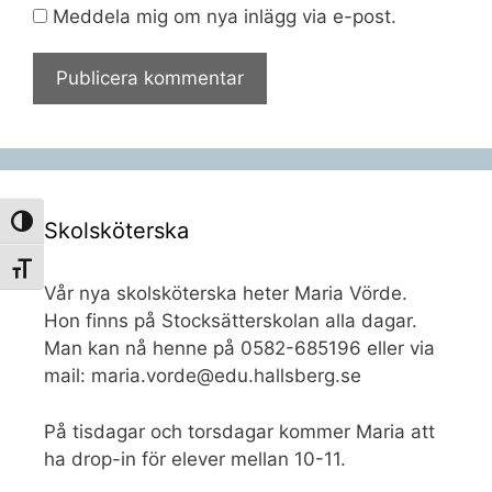
Meddela mig om nya inlägg via e-post.
Slå på/av hög kontrast
Skolsköterska
Slå på/av textstorlek
Vår nya skolsköterska heter Maria Vörde.
Hon finns på Stocksätterskolan alla dagar.
Man kan nå henne på 0582-685196 eller via
mail: maria.vorde@edu.hallsberg.se
På tisdagar och torsdagar kommer Maria att
ha drop-in för elever mellan 10-11.