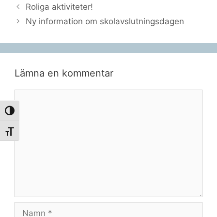
Roliga aktiviteter!
Ny information om skolavslutningsdagen
Lämna en kommentar
Kommentar
Slå på/av hög kontrast
Slå på/av textstorlek
Namn