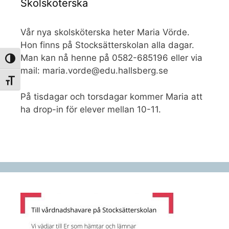
Skolsköterska
Vår nya skolsköterska heter Maria Vörde.
Hon finns på Stocksätterskolan alla dagar.
Man kan nå henne på 0582-685196 eller via
Slå på/av hög kontrast
mail: maria.vorde@edu.hallsberg.se
Slå på/av textstorlek
På tisdagar och torsdagar kommer Maria att
ha drop-in för elever mellan 10-11.