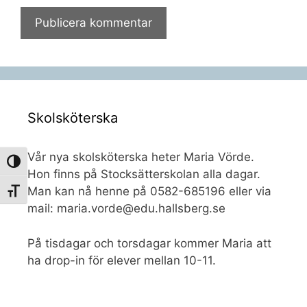
Skolsköterska
Vår nya skolsköterska heter Maria Vörde.
Slå på/av hög kontrast
Hon finns på Stocksätterskolan alla dagar.
Man kan nå henne på 0582-685196 eller via
Slå på/av textstorlek
mail: maria.vorde@edu.hallsberg.se
På tisdagar och torsdagar kommer Maria att
ha drop-in för elever mellan 10-11.