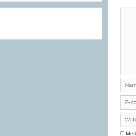
Komme
Namn
E-
post
Webbp
Med