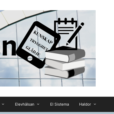
Elevhälsan
El Sistema
Haldor