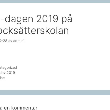
-dagen 2019 på
ocksätterskolan
0-28
av
admin1
gorier
ategorized
lov 2019
ise
a en kommentar