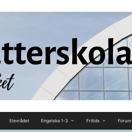
Elevrådet
Engelska 1-3
Fritids
Forum