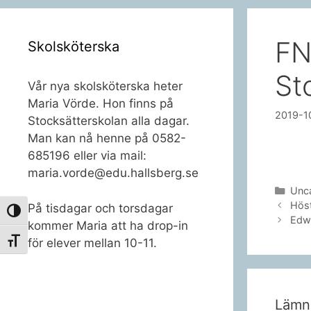
FN
Skolsköterska
St
Vår nya skolsköterska heter
Maria Vörde. Hon finns på
2019-1
Stocksätterskolan alla dagar.
Man kan nå henne på 0582-
685196 eller via mail:
maria.vorde@edu.hallsberg.se
Kate
Unc
Höst
På tisdagar och torsdagar
Slå på/av hög kontrast
Edw
kommer Maria att ha drop-in
för elever mellan 10-11.
Slå på/av textstorlek
Lämn