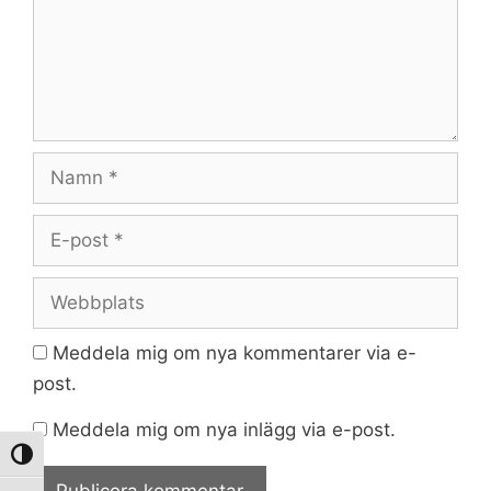
Namn
E-
post
Webbplats
Meddela mig om nya kommentarer via e-
post.
Meddela mig om nya inlägg via e-post.
Slå på/av hög kontrast