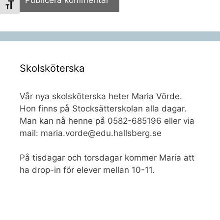
Slå på/av textstorlek
Skolsköterska
Vår nya skolsköterska heter Maria Vörde.
Hon finns på Stocksätterskolan alla dagar.
Man kan nå henne på 0582-685196 eller via
mail: maria.vorde@edu.hallsberg.se
På tisdagar och torsdagar kommer Maria att
ha drop-in för elever mellan 10-11.