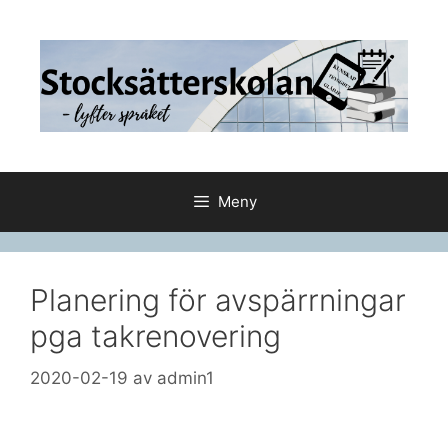
Hoppa
till
innehåll
Meny
Planering för avspärrningar
pga takrenovering
2020-02-19
av
admin1