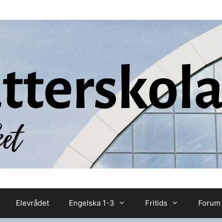
Elevrådet
Engelska 1-3
Fritids
Forum