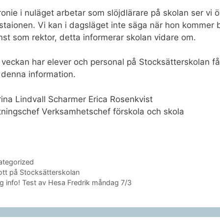
onie i nuläget arbetar som slöjdlärare på skolan ser vi 
staionen. Vi kan i dagsläget inte säga när hon kommer 
änst som rektor, detta informerar skolan vidare om.
veckan har elever och personal på Stocksätterskolan få
 denna information.
ina Lindvall Scharmer Erica Rosenkvist
tningschef Verksamhetschef förskola och skola
gorier
ategorized
ott på Stocksätterskolan
ig info! Test av Hesa Fredrik måndag 7/3