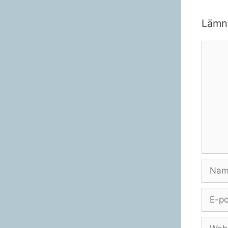
Lämn
Komme
Namn
E-
post
Webbp