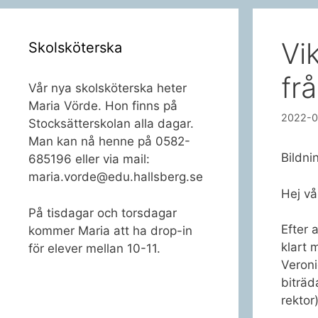
Vi
Skolsköterska
fr
Vår nya skolsköterska heter
Maria Vörde. Hon finns på
2022-0
Stocksätterskolan alla dagar.
Man kan nå henne på 0582-
Bildni
685196 eller via mail:
maria.vorde@edu.hallsberg.se
Hej v
På tisdagar och torsdagar
Efter 
kommer Maria att ha drop-in
klart 
för elever mellan 10-11.
Veron
biträd
rektor)