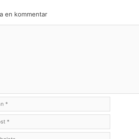
a en kommentar
ntar
lats