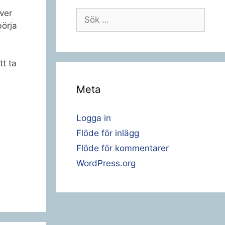
över
Sök
börja
efter:
tt ta
Meta
Logga in
Flöde för inlägg
Flöde för kommentarer
WordPress.org