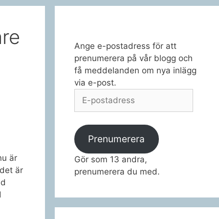
are
Ange e-postadress för att
prenumerera på vår blogg och
få meddelanden om nya inlägg
via e-post.
E-
postadress
Prenumerera
nu är
Gör som 13 andra,
 det är
prenumerera du med.
ed
d