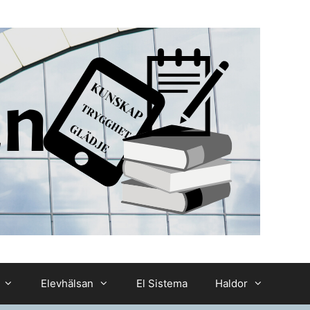
Elevhälsan
El Sistema
Haldor