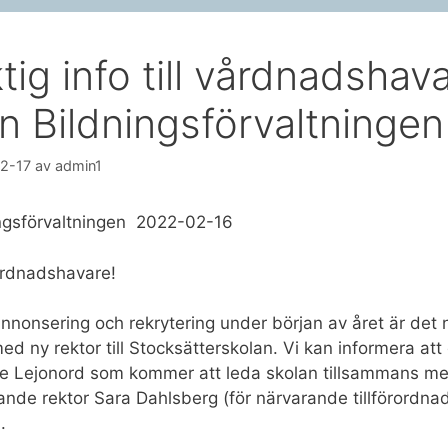
ktig info till vårdnadshav
ån Bildningsförvaltningen
2-17
av
admin1
ngsförvaltningen 2022-02-16
årdnadshavare!
annonsering och rekrytering under början av året är det 
med ny rektor till Stocksätterskolan. Vi kan informera att
ie Lejonord som kommer att leda skolan tillsammans m
ande rektor Sara Dahlsberg (för närvarande tillförordna
.