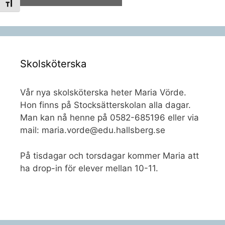
Slå på/av textstorlek
Skolsköterska
Vår nya skolsköterska heter Maria Vörde.
Hon finns på Stocksätterskolan alla dagar.
Man kan nå henne på 0582-685196 eller via
mail: maria.vorde@edu.hallsberg.se
På tisdagar och torsdagar kommer Maria att
ha drop-in för elever mellan 10-11.