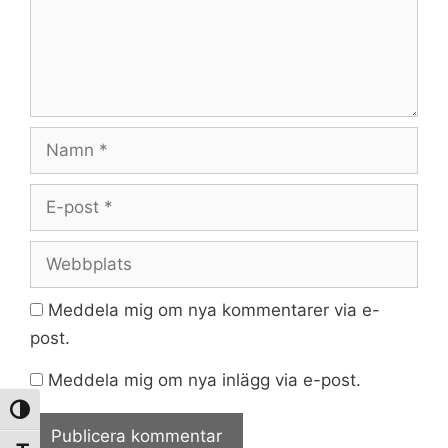
Namn
E-
post
Webbplats
Meddela mig om nya kommentarer via e-
post.
Meddela mig om nya inlägg via e-post.
Slå på/av hög kontrast