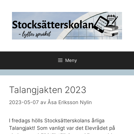
Hoppa
till
innehåll
Meny
Talangjakten 2023
2023-05-07
av
Åsa Eriksson Nylin
I fredags hölls Stocksätterskolans årliga
Talangjakt! Som vanligt var det Elevrådet på