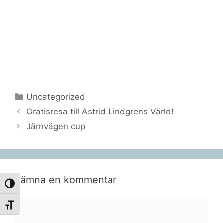
Kategorier
Uncategorized
Gratisresa till Astrid Lindgrens Värld!
Järnvägen cup
Lämna en kommentar
Slå på/av hög kontrast
Kommentar
Slå på/av textstorlek