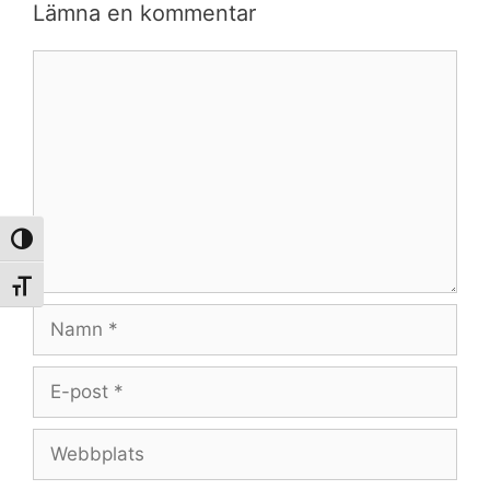
Lämna en kommentar
Kommentar
Slå på/av hög kontrast
Slå på/av textstorlek
Namn
E-
post
Webbplats