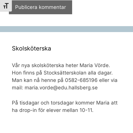
Slå på/av textstorlek
Skolsköterska
Vår nya skolsköterska heter Maria Vörde.
Hon finns på Stocksätterskolan alla dagar.
Man kan nå henne på 0582-685196 eller via
mail: maria.vorde@edu.hallsberg.se
På tisdagar och torsdagar kommer Maria att
ha drop-in för elever mellan 10-11.