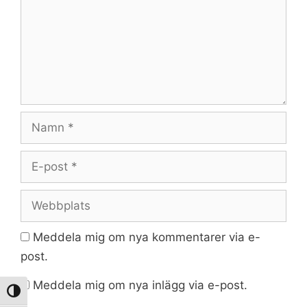
Namn
E-
post
Webbplats
Meddela mig om nya kommentarer via e-
post.
Meddela mig om nya inlägg via e-post.
Slå på/av hög kontrast