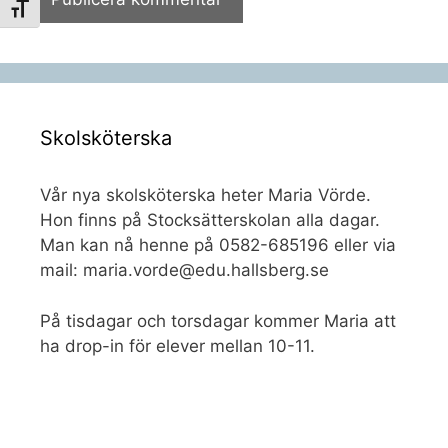
Slå på/av textstorlek
Skolsköterska
Vår nya skolsköterska heter Maria Vörde.
Hon finns på Stocksätterskolan alla dagar.
Man kan nå henne på 0582-685196 eller via
mail: maria.vorde@edu.hallsberg.se
På tisdagar och torsdagar kommer Maria att
ha drop-in för elever mellan 10-11.