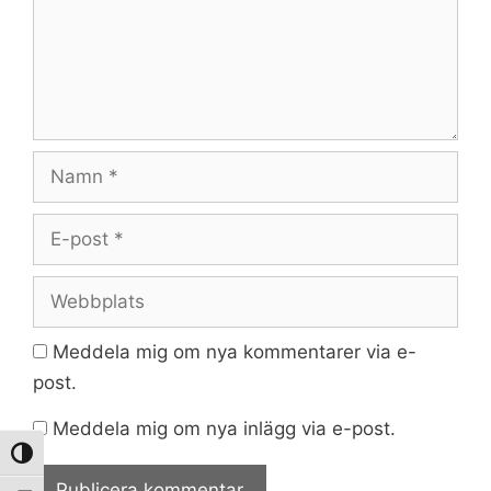
Namn
E-
post
Webbplats
Meddela mig om nya kommentarer via e-
post.
Meddela mig om nya inlägg via e-post.
Slå på/av hög kontrast