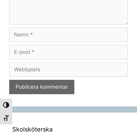
Namn
E-
post
Webbplats
Slå på/av hög kontrast
Slå på/av textstorlek
Skolsköterska