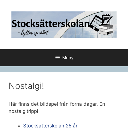
Hoppa
till
innehåll
Meny
Nostalgi!
Här finns det bildspel från forna dagar. En
nostalgitripp!
Stocksätterskolan 25 år