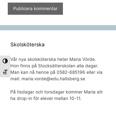
Skolsköterska
Vår nya skolsköterska heter Maria Vörde.
Slå på/av hög kontrast
Hon finns på Stocksätterskolan alla dagar.
Man kan nå henne på 0582-685196 eller via
Slå på/av textstorlek
mail: maria.vorde@edu.hallsberg.se
På tisdagar och torsdagar kommer Maria att
ha drop-in för elever mellan 10-11.