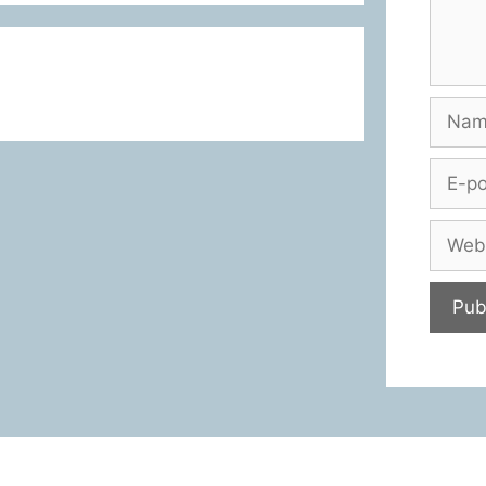
Namn
E-
post
Webbp