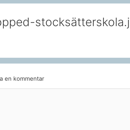
opped-stocksätterskola.
a en kommentar
ntar