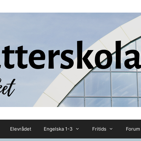
Elevrådet
Engelska 1-3
Fritids
Forum