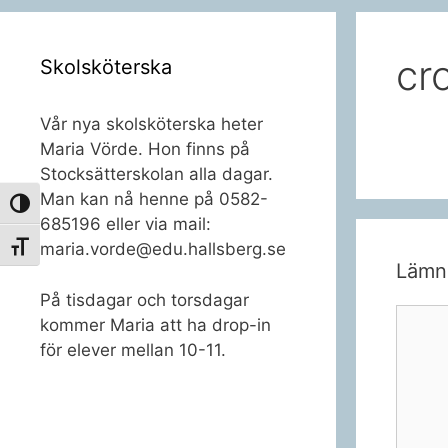
cr
Skolsköterska
Vår nya skolsköterska heter
Maria Vörde. Hon finns på
Stocksätterskolan alla dagar.
Man kan nå henne på 0582-
Slå på/av hög kontrast
685196 eller via mail:
maria.vorde@edu.hallsberg.se
Slå på/av textstorlek
Lämn
På tisdagar och torsdagar
Komme
kommer Maria att ha drop-in
för elever mellan 10-11.