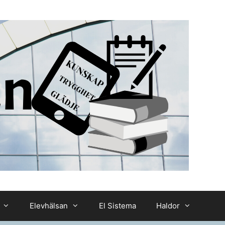
Elevhälsan
El Sistema
Haldor