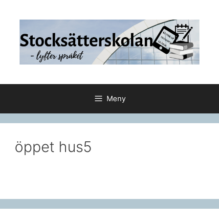
Hoppa
till
innehåll
Meny
öppet hus5