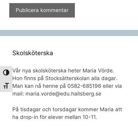
Skolsköterska
Vår nya skolsköterska heter Maria Vörde.
Slå på/av hög kontrast
Hon finns på Stocksätterskolan alla dagar.
Man kan nå henne på 0582-685196 eller via
Slå på/av textstorlek
mail: maria.vorde@edu.hallsberg.se
På tisdagar och torsdagar kommer Maria att
ha drop-in för elever mellan 10-11.